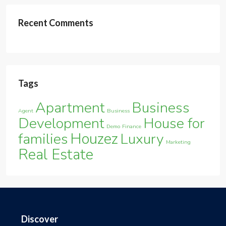
Discover
Bang Lamung
Sattahip
Si Racha
Contact Us
Bangkok, Pattaya, Chiang Mai
Gravity National Co., Ltd.
info.hotrealty@gmail.com
Newsletter