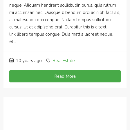
neque. Aliquam hendrerit sollicitudin purus, quis rutrum
mi accumsan nec. Quisque bibendum orci ac nibh facilisis,
at malesuada orci congue. Nullam tempus sollicitudin
cursus. Ut et adipiscing erat. Curabitur this is a text
link libero tempus congue. Duis mattis laoreet neque,
et...
10 years ago
Real Estate
Read More
14 Common
Misconceptions About