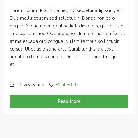
1
2
3
Search
Search
Recent Posts
Hello world!
Aliquam hendrerit sollicitudin purus
Vivamus varius vitae dolor ac hendrerit
How to migrate your WordPress website to