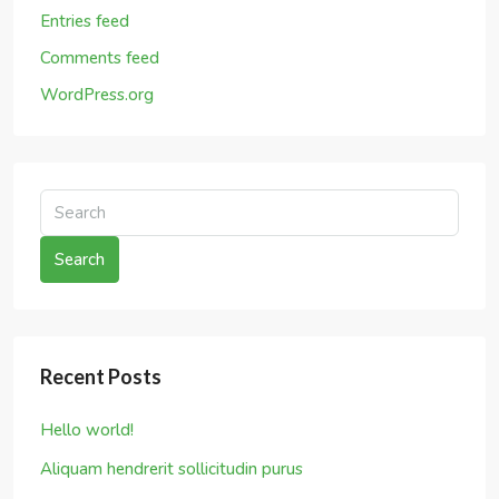
Aliquam hendrerit sollicitudin purus
Vivamus varius vitae dolor ac hendrerit
How to migrate your WordPress website to
Cloudways for Free?
Skills That You Can Learn In The Real Estate Market
Recent Comments
Archives
October 2023