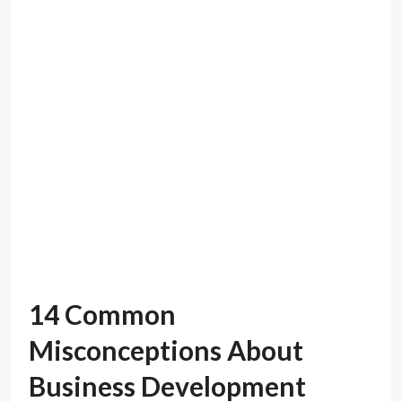
Business Development
Lorem ipsum dolor sit amet, consectetur adipiscing elit.
Duis mollis et sem sed sollicitudin. Donec non odio
neque. Aliquam hendrerit sollicitudin purus, quis rutrum
mi accumsan nec. Quisque bibendum orci ac nibh facilisis,
at malesuada orci congue. Nullam tempus sollicitudin
cursus. Ut et adipiscing erat. Curabitur this is a text
link libero tempus congue. Duis mattis laoreet neque,
et...
10 years ago
Real Estate
Read More