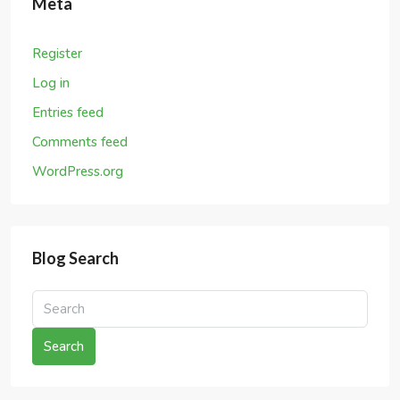
Recent Comments
Tags
Apartment
Business
Agent
Business
Development
House for
Demo
Finance
Houzez
families
Luxury
Marketing
Real Estate